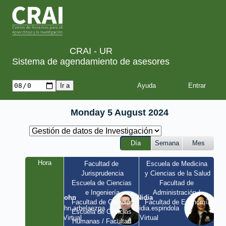
CRAI - UR
Sistema de agendamiento de asesores
Ayuda
Monday 5 August 2024
Día
Semana
Mes
Hora
Facultad de 
Escuela de Medicina 
Jurisprudencia
y Ciencias de la Salud
Escuela de Ciencias 
Facultad de 
e Ingeniería
Administración / 
John
Nidia
Facultad de Creación
Facultad de Economía
john.arbelaezpa 
nidia.espindola 
Escuela de Ciencias 
/ Virtual
/ Virtual
Humanas / Facultad 