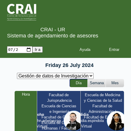
CRAI - UR
Sistema de agendamiento de asesores
Ayuda
Friday 26 July 2024
Día
Semana
Mes
Hora
Facultad de 
Escuela de Medicina 
Jurisprudencia
y Ciencias de la Salud
Escuela de Ciencias 
Facultad de 
e Ingeniería
Administración / 
John
Nidia
Facultad de Creación
Facultad de Economía
john.arbelaezpa 
nidia.espindola 
Escuela de Ciencias 
/ Virtual
/ Virtual
Humanas / Facultad 