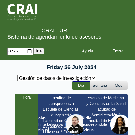
CRAI - UR
Sistema de agendamiento de asesores
Ayuda
Friday 26 July 2024
Día
Semana
Mes
Hora
Facultad de 
Escuela de Medicina 
Jurisprudencia
y Ciencias de la Salud
Escuela de Ciencias 
Facultad de 
e Ingeniería
Administración / 
John
Nidia
Facultad de Creación
Facultad de Economía
john.arbelaezpa 
nidia.espindola 
Escuela de Ciencias 
/ Virtual
/ Virtual
Humanas / Facultad 