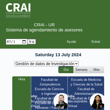
CRAI - UR
Sistema de agendamiento de asesores
Ayuda
Saturday 13 July 2024
Día
Semana
Mes
Hora
Facultad de 
Escuela de Medicina 
Jurisprudencia
y Ciencias de la Salud
Escuela de Ciencias 
Facultad de 
e Ingeniería
Administración / 
John
Nidia
Facultad de Creación
Facultad de Economía
john.arbelaezpa 
nidia.espindola 
Escuela de Ciencias 
/ Virtual
/ Virtual
Humanas / Facultad 