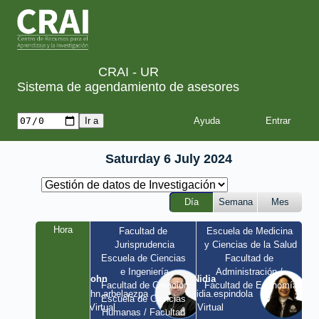
CRAI - UR
Sistema de agendamiento de asesores
Ayuda
Saturday 6 July 2024
Día
Semana
Mes
Hora
Facultad de 
Escuela de Medicina 
Jurisprudencia
y Ciencias de la Salud
Escuela de Ciencias 
Facultad de 
e Ingeniería
Administración / 
John
Nidia
Facultad de Creación
Facultad de Economía
john.arbelaezpa 
nidia.espindola 
Escuela de Ciencias 
/ Virtual
/ Virtual
Humanas / Facultad 