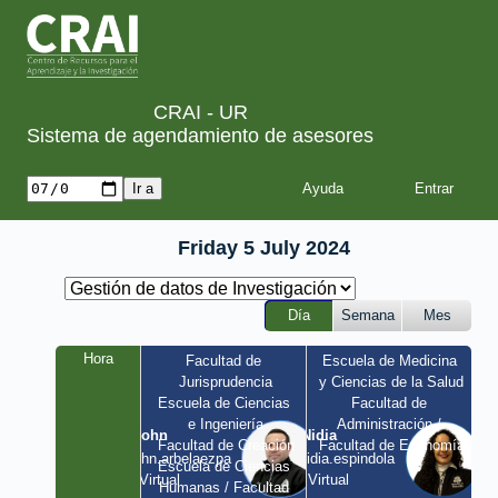
CRAI - UR
Sistema de agendamiento de asesores
Ayuda
Friday 5 July 2024
Día
Semana
Mes
Hora
Facultad de 
Escuela de Medicina 
Jurisprudencia
y Ciencias de la Salud
Escuela de Ciencias 
Facultad de 
e Ingeniería
Administración / 
John
Nidia
Facultad de Creación
Facultad de Economía
john.arbelaezpa 
nidia.espindola 
Escuela de Ciencias 
/ Virtual
/ Virtual
Humanas / Facultad 