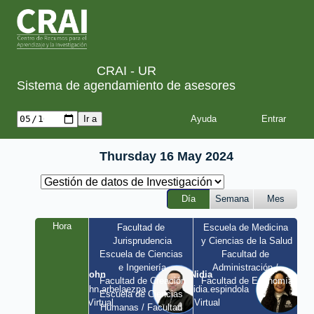
CRAI - UR
Sistema de agendamiento de asesores
Ayuda
Thursday 16 May 2024
Día
Semana
Mes
Hora
Facultad de 
Escuela de Medicina 
Jurisprudencia
y Ciencias de la Salud
Escuela de Ciencias 
Facultad de 
e Ingeniería
Administración / 
John
Nidia
Facultad de Creación
Facultad de Economía
john.arbelaezpa 
nidia.espindola 
Escuela de Ciencias 
/ Virtual
/ Virtual
Humanas / Facultad 