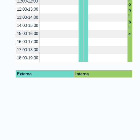
11:00-12:00
o
o
o
12:00-13:00
n
n
n
i
i
i
13:00-14:00
b
b
b
14:00-15:00
l
l
l
15:00-16:00
e
e
e
.
16:00-17:00
17:00-18:00
18:00-19:00
Externa
Interna