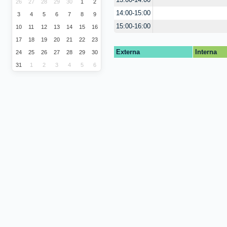
13:00-14:00
26
27
28
29
30
1
2
14:00-15:00
3
4
5
6
7
8
9
15:00-16:00
10
11
12
13
14
15
16
17
18
19
20
21
22
23
Externa
Interna
24
25
26
27
28
29
30
31
1
2
3
4
5
6