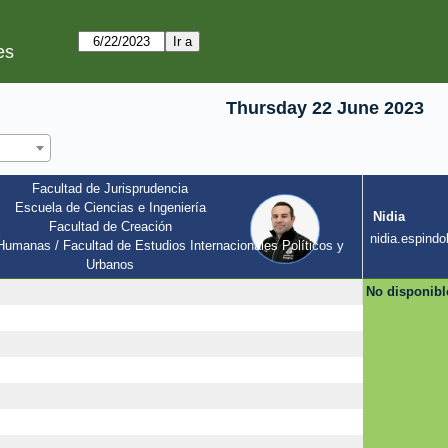
es
Thursday 22 June 2023
Facultad de Jurisprudencia
Escuela de Ciencias e Ingeniería
Nidia
Facultad de Creación
l
nidia.espindol
umanas / Facultad de Estudios Internacionales Políticos y 
Urbanos
No disponibl