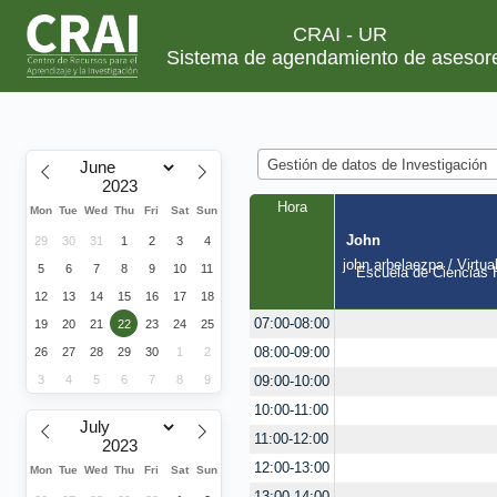
CRAI - UR
Sistema de agendamiento de asesor
Gestión de datos de Investigación
Hora
Mon
Tue
Wed
Thu
Fri
Sat
Sun
John
29
30
31
1
2
3
4
john.arbelaezpa / Virtua
5
6
7
8
9
10
11
Escuela de Ciencias H
12
13
14
15
16
17
18
07:00-08:00
19
20
21
22
23
24
25
08:00-09:00
26
27
28
29
30
1
2
3
4
5
6
7
8
9
09:00-10:00
10:00-11:00
11:00-12:00
12:00-13:00
Mon
Tue
Wed
Thu
Fri
Sat
Sun