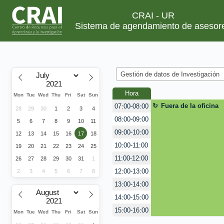
CRAI - UR
Sistema de agendamiento de asesor
Gestión de datos de Investigación
Hora
Mon
Tue
Wed
Thu
Fri
Sat
Sun
Fuera de la oficina
07:00-08:00
28
29
30
1
2
3
4
08:00-09:00
5
6
7
8
9
10
11
09:00-10:00
12
13
14
15
16
17
18
10:00-11:00
19
20
21
22
23
24
25
11:00-12:00
26
27
28
29
30
31
1
12:00-13:00
2
3
4
5
6
7
8
13:00-14:00
14:00-15:00
15:00-16:00
Mon
Tue
Wed
Thu
Fri
Sat
Sun