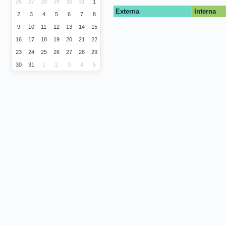
26
27
28
29
30
31
1
Externa
Interna
2
3
4
5
6
7
8
9
10
11
12
13
14
15
16
17
18
19
20
21
22
23
24
25
26
27
28
29
30
31
1
2
3
4
5