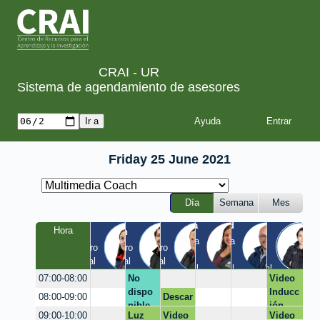
CRAI - UR
Sistema de agendamiento de asesores
Ayuda
Friday 25 June 2021
Día
Semana
Mes
Tania
Yesid
Luis
Hora
Laura
Milton
Diego
a
Quinta 
Quinta 
Claustro 
Claustro 
Claustro 
/ 
/ 
EIC / 
/ Virtual
/ Virtual
/ Virtual
Virtual
Virtual
Virtual
No
Video
07:00-08:00
dispo
Inducc
Descar
08:00-09:00
nible
ión
gar
Luz
Video
Video
09:00-10:00
CRAI