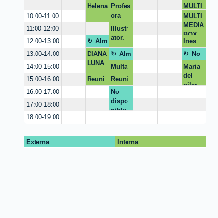
Powto
Helena
Profes
Inducc
MULTI
on
ora
ión
MEDIA
MULTI
10:00-11:00
Caroli
CRAI
BOX
MEDIA
Illustr
11:00-12:00
na
BOX
ator.
Alm
Ines
12:00-13:00
uer
Elvira
DIANA
Alm
No
13:00-14:00
zo
Restre
LUNA
uer
disp
Multa
Maria
14:00-15:00
po
zo
oni
del
Reuni
Reuni
15:00-16:00
ble
pilar
ón MC
ón MC
No
16:00-17:00
Gonzal
entreg
entreg
dispo
ez
17:00-18:00
a
a
nible
Escam
18:00-19:00
illa
Externa
Interna