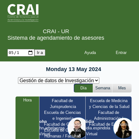
CRAI - UR
Sistema de agendamiento de asesores
Ayuda
Monday 13 May 2024
Día
Semana
Mes
Hora
Facultad de 
Escuela de Medicina 
Jurisprudencia
y Ciencias de la Salud
Escuela de Ciencias 
Facultad de 
e Ingeniería
Administración / 
John
Nidia
Facultad de Creación
Facultad de Economía
john.arbelaezpa 
nidia.espindola 
Escuela de Ciencias 
/ Virtual
/ Virtual
Humanas / Facultad 