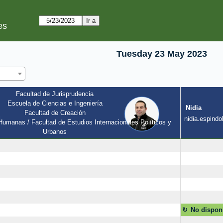
es
Tuesday 23 May 2023
Facultad de Jurisprudencia
Escuela de Ciencias e Ingeniería
Nidia
Facultad de Creación
l
nidia.espindol
umanas / Facultad de Estudios Internacionales Políticos y 
Urbanos
No dispon