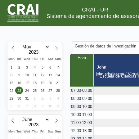
CRAI - UR
Sistema de agendamiento de asesor
Gestión de datos de Investigación
Hora
Mon
Tue
Wed
Thu
Fri
Sat
Sun
John
1
2
3
4
5
6
7
john.arbelaezpa / Virtua
8
9
10
11
12
13
14
Escuela de Ciencias H
15
16
17
18
19
20
21
07:00-08:00
22
23
24
25
26
27
28
08:00-09:00
29
30
31
1
2
3
4
5
6
7
8
9
10
11
09:00-10:00
10:00-11:00
11:00-12:00
12:00-13:00
Mon
Tue
Wed
Thu
Fri
Sat
Sun