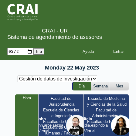
CRAI - UR
Sistema de agendamiento de asesores
Ayuda
Monday 22 May 2023
Día
Semana
Mes
Hora
Facultad de 
Escuela de Medicina 
Jurisprudencia
y Ciencias de la Salud
Escuela de Ciencias 
Facultad de 
e Ingeniería
Administración / 
John
Nidia
Facultad de Creación
Facultad de Economía
john.arbelaezpa 
nidia.espindola 
Escuela de Ciencias 
/ Virtual
/ Virtual
Humanas / Facultad 