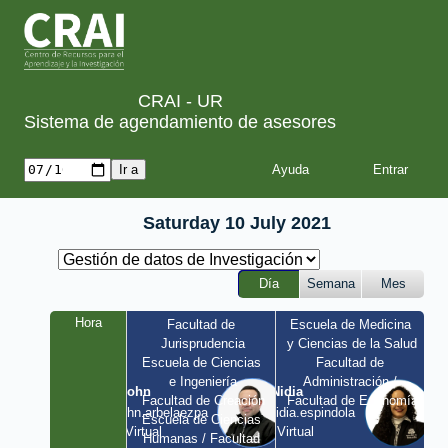
CRAI - UR
Sistema de agendamiento de asesores
Ayuda
Saturday 10 July 2021
Día
Semana
Mes
Hora
Facultad de 
Escuela de Medicina 
Jurisprudencia
y Ciencias de la Salud
Escuela de Ciencias 
Facultad de 
e Ingeniería
Administración / 
John
Nidia
Facultad de Creación
Facultad de Economía
john.arbelaezpa 
nidia.espindola 
Escuela de Ciencias 
/ Virtual
/ Virtual
Humanas / Facultad 