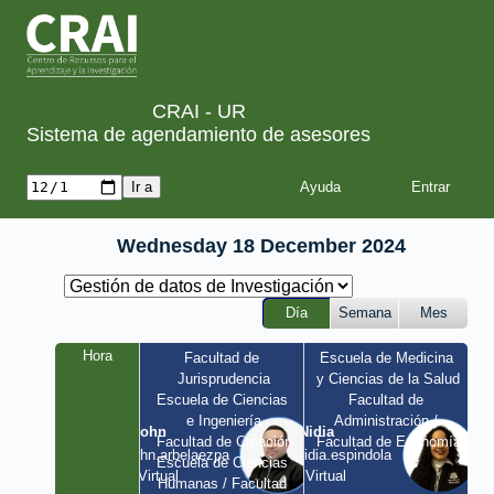
CRAI - UR
Sistema de agendamiento de asesores
Ayuda
Wednesday 18 December 2024
Día
Semana
Mes
Hora
Facultad de 
Escuela de Medicina 
Jurisprudencia
y Ciencias de la Salud
Escuela de Ciencias 
Facultad de 
e Ingeniería
Administración / 
John
Nidia
Facultad de Creación
Facultad de Economía
john.arbelaezpa 
nidia.espindola 
Escuela de Ciencias 
/ Virtual
/ Virtual
Humanas / Facultad 