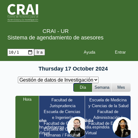
CRAI - UR
Sistema de agendamiento de asesores
Ayuda
Thursday 17 October 2024
Día
Semana
Mes
Hora
Facultad de 
Escuela de Medicina 
Jurisprudencia
y Ciencias de la Salud
Escuela de Ciencias 
Facultad de 
e Ingeniería
Administración / 
John
Nidia
Facultad de Creación
Facultad de Economía
john.arbelaezpa 
nidia.espindola 
Escuela de Ciencias 
/ Virtual
/ Virtual
Humanas / Facultad 