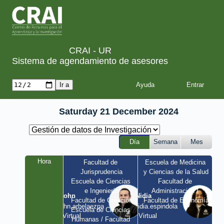
CRAI - UR
Sistema de agendamiento de asesores
Ayuda
Saturday 21 December 2024
Día
Semana
Mes
Hora
Facultad de 
Escuela de Medicina 
Jurisprudencia
y Ciencias de la Salud
Escuela de Ciencias 
Facultad de 
e Ingeniería
Administración / 
John
Nidia
Facultad de Creación
Facultad de Economía
john.arbelaezpa 
nidia.espindola 
Escuela de Ciencias 
/ Virtual
/ Virtual
Humanas / Facultad 