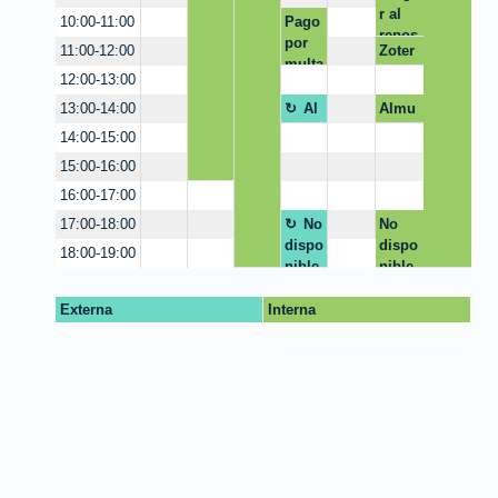
r al
Pago
10:00-11:00
repos
por
Zoter
11:00-12:00
itorio
multa
o
12:00-13:00
Al
Almu
13:00-14:00
muer
erzo
14:00-15:00
zo
15:00-16:00
16:00-17:00
No
No
17:00-18:00
dispo
dispo
18:00-19:00
nible
nible
Externa
Interna