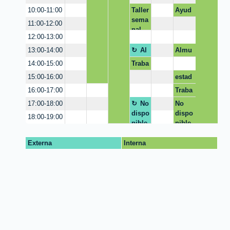
Taller
Ayud
10:00-11:00
sema
a en
11:00-12:00
nal
búsq
12:00-13:00
excel
ueda
form
de
Al
Almu
13:00-14:00
ulas
infor
muer
erzo
Traba
14:00-15:00
maci
zo
jo de
estad
15:00-16:00
ón
grad
o del
Traba
16:00-17:00
o
arte
jo de
No
No
17:00-18:00
uso
grado
dispo
dispo
infor
18:00-19:00
nible
nible
maci
on
Externa
Interna