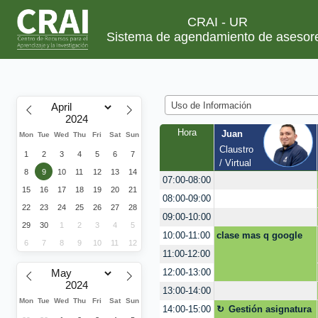
CRAI - UR
Sistema de agendamiento de asesor
Uso de Información
Hora
Juan
Mon
Tue
Wed
Thu
Fri
Sat
Sun
Claustro 
1
2
3
4
5
6
7
/ Virtual
8
9
10
11
12
13
14
07:00-08:00
15
16
17
18
19
20
21
08:00-09:00
22
23
24
25
26
27
28
09:00-10:00
29
30
1
2
3
4
5
clase mas q google
10:00-11:00
6
7
8
9
10
11
12
11:00-12:00
12:00-13:00
13:00-14:00
Mon
Tue
Wed
Thu
Fri
Sat
Sun
Gestión asignatura
14:00-15:00