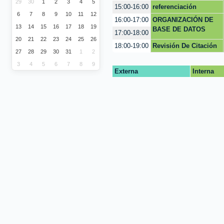
29
30
1
2
3
4
5
+ google
referenciación
15:00-16:00
6
7
8
9
10
11
12
proyecto de grado
ORGANIZACIÓN DE
16:00-17:00
13
14
15
16
17
18
19
BASE DE DATOS
17:00-18:00
20
21
22
23
24
25
26
Revisión De Citación
18:00-19:00
27
28
29
30
31
1
2
Y Referencias
3
4
5
6
7
8
9
Externa
Interna