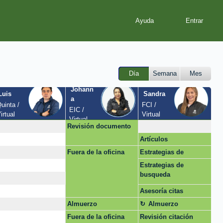
Ayuda
Día
Semana
Mes
Johann
Luis
Sandra
a
uinta / 
FCI / 
EIC / 
irtual
Virtual
Virtual
Revisión documento
Artículos
Fuera de la oficina
Estrategias de
busqueda
Estrategias de
busqueda
Asesoría citas
bibliográficas
Almuerzo
Almuerzo
Fuera de la oficina
Revisión citación