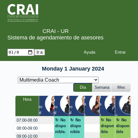
CRAI - UR
Sistema de agendamiento de asesores
Ayuda
Monday 1 January 2024
Día
Semana
Mes
Tania
Yesid
Luis
Hora
Laura
Milton
Diego
a
Quinta 
Quinta 
Claustro 
Claustro 
Claustro 
/ 
/ 
EIC / 
/ Virtual
/ Virtual
/ Virtual
Virtual
Virtual
Virtual
No
No
No
No
07:00-08:00
dispo
dispo
dispon
dispon
08:00-09:00
nible.
nible
ible
ible
09:00-10:00