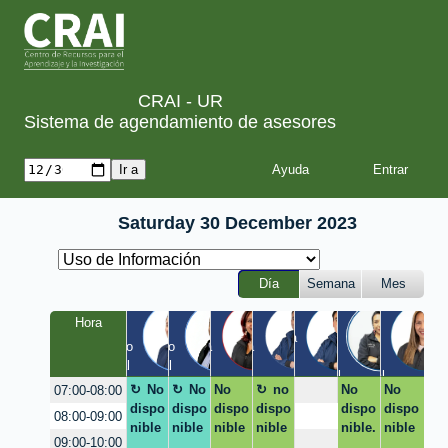
CRAI - UR
Sistema de agendamiento de asesores
Ayuda
Saturday 30 December 2023
Día
Semana
Mes
Yuliet
Chris
Luis
Joha
San
Hora
Juan
Rene
h
tian
nna
dra
Quinta 
Claustro 
Claustro 
Quinta 
Quinta 
/ 
EIC / 
FCI / 
/ Virtual
/ Virtual
/ 
/ 
Virtual
Virtual
Virtual
Virtual
Virtual
No
No
No
no
No
No
07:00-08:00
dispo
dispo
dispo
dispo
dispo
dispo
08:00-09:00
nible
nible
nible
nible
nible.
nible
09:00-10:00