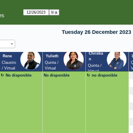
es
Tuesday 26 December 2023
Christia
Rene
Yulieth
n
Claustro 
Quinta / 
Q
Quinta / 
/ Virtual
Virtual
V
Virtual
No disponible
No disponible
no disponible