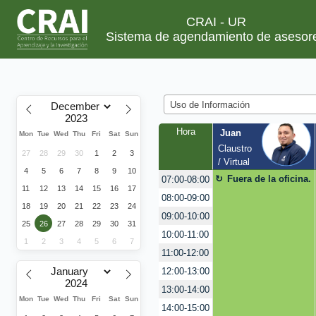
CRAI - UR
Sistema de agendamiento de asesor
Uso de Información
Hora
Juan
Mon
Tue
Wed
Thu
Fri
Sat
Sun
Claustro 
27
28
29
30
1
2
3
/ Virtual
4
5
6
7
8
9
10
Fuera de la oficina.
07:00-08:00
11
12
13
14
15
16
17
08:00-09:00
18
19
20
21
22
23
24
09:00-10:00
25
26
27
28
29
30
31
10:00-11:00
1
2
3
4
5
6
7
11:00-12:00
12:00-13:00
13:00-14:00
Mon
Tue
Wed
Thu
Fri
Sat
Sun
14:00-15:00