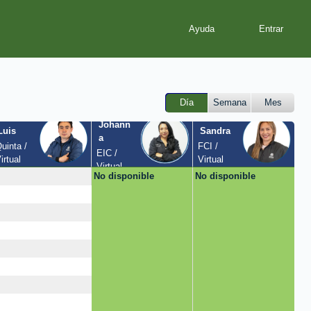
Ayuda
Día
Semana
Mes
Johann
Luis
Sandra
a
uinta / 
FCI / 
EIC / 
irtual
Virtual
Virtual
No disponible
No disponible