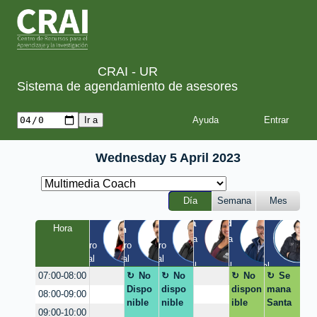
CRAI - UR
Sistema de agendamiento de asesores
Ayuda
Wednesday 5 April 2023
Día
Semana
Mes
Tania
Yesid
Luis
Hora
Laura
Milton
Diego
a
Quinta 
Quinta 
Claustro 
Claustro 
Claustro 
/ 
/ 
EIC / 
/ Virtual
/ Virtual
/ Virtual
Virtual
Virtual
Virtual
No
No
No
Se
07:00-08:00
Dispo
dispo
dispon
mana
08:00-09:00
nible
nible
ible
Santa
09:00-10:00