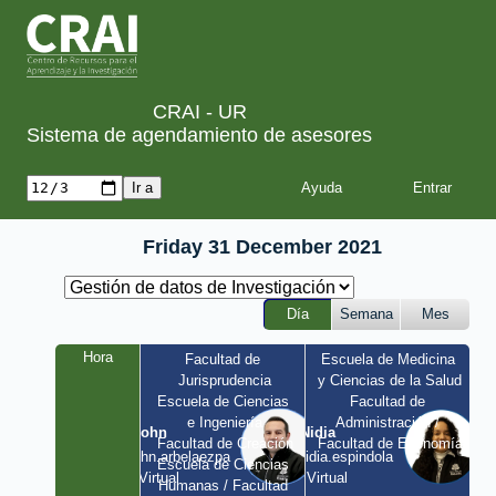
CRAI - UR
Sistema de agendamiento de asesores
Ayuda
Friday 31 December 2021
Día
Semana
Mes
Hora
Facultad de 
Escuela de Medicina 
Jurisprudencia
y Ciencias de la Salud
Escuela de Ciencias 
Facultad de 
e Ingeniería
Administración / 
John
Nidia
Facultad de Creación
Facultad de Economía
john.arbelaezpa 
nidia.espindola 
Escuela de Ciencias 
/ Virtual
/ Virtual
Humanas / Facultad 