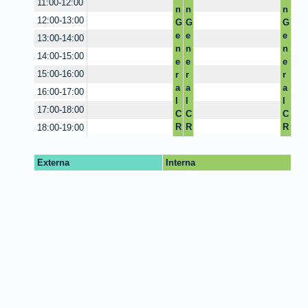
11:00-12:00
n
n
n
n
12:00-13:00
G
G
G
G
e
e
e
e
13:00-14:00
n
n
n
n
14:00-15:00
e
e
e
e
15:00-16:00
r
r
r
r
a
a
a
a
16:00-17:00
l
l
l
l
17:00-18:00
C
C
C
C
R
R
R
R
18:00-19:00
A
A
A
A
I
I
I
I
Externa
Interna