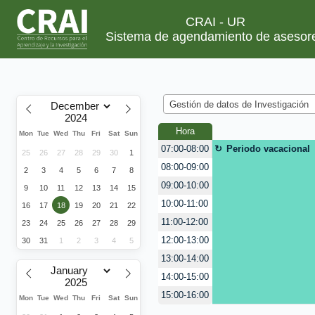
CRAI - UR
Sistema de agendamiento de asesor
Gestión de datos de Investigación
Hora
Mon
Tue
Wed
Thu
Fri
Sat
Sun
Periodo vacacional
07:00-08:00
25
26
27
28
29
30
1
08:00-09:00
2
3
4
5
6
7
8
09:00-10:00
9
10
11
12
13
14
15
10:00-11:00
16
17
18
19
20
21
22
11:00-12:00
23
24
25
26
27
28
29
12:00-13:00
30
31
1
2
3
4
5
13:00-14:00
14:00-15:00
15:00-16:00
Mon
Tue
Wed
Thu
Fri
Sat
Sun