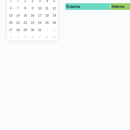
30
31
1
2
3
4
5
Externa
Interna
6
7
8
9
10
11
12
13
14
15
16
17
18
19
20
21
22
23
24
25
26
27
28
29
30
31
1
2
3
4
5
6
7
8
9