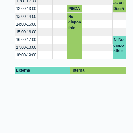
en
11:00-12:00
acion
linked
es
PIEZA
Diseñ
12:00-13:00
in
GRAFI
o con
No
13:00-14:00
CA
IA
dispon
14:00-15:00
ible
15:00-16:00
No
16:00-17:00
dispo
17:00-18:00
nible
18:00-19:00
Externa
Interna