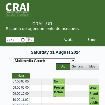
CRAI - UR
Sistema de agendamiento de asesores
Ayuda
Saturday 31 August 2024
Día
Semana
Mes
Hora
No
07:00-08:00
dispon
Presen
crear
08:00-09:00
ible
tacion
hoja
Planti
09:00-10:00
en
de
llas
10:00-11:00
canva
vida
public