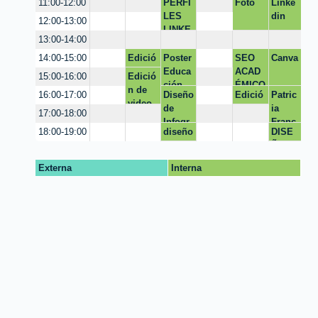
PERFI
Foto
Linke
11:00-12:00
Logo
na
LES
din
12:00-13:00
Ortiz
LINKE
13:00-14:00
DIN
PROF
Edició
Poster
SEO
Canva
14:00-15:00
E
n de
Educa
ACAD
Edició
15:00-16:00
Catalin
fotos
ción
ÉMICO
n de
Diseño
Edició
Patric
16:00-17:00
a
video
de
n
ia
Latorr
17:00-18:00
Infogr
Podca
Franc
e-
diseño
DISE
18:00-19:00
afía
st
o
Santos
de
ÑO
Ética
marca
PIEZA
Psiem
Externa
Interna
S
pre