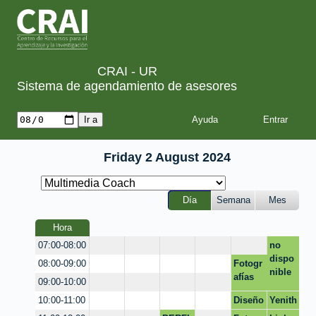
CRAI - UR
Sistema de agendamiento de asesores
Ayuda
Friday 2 August 2024
Día
Semana
Mes
Hora
no
07:00-08:00
dispo
Fotogr
08:00-09:00
nible
afías
09:00-10:00
Diseño
Yenith
10:00-11:00
de
Cristi