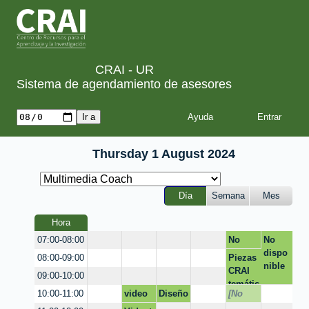
CRAI - UR
Sistema de agendamiento de asesores
Ayuda
Thursday 1 August 2024
Día
Semana
Mes
Hora
No
No
07:00-08:00
dispon
dispo
Piezas
08:00-09:00
ible
nible
CRAI
09:00-10:00
temátic
video
Diseño
[No
10:00-11:00
o
de
dispon