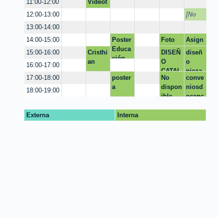
Videot
11:00-12:00
Logo
ible]
utorial
[No
12:00-13:00
Projec
dispo
13:00-14:00
t
nible]
Poster
Foto
Asign
14:00-15:00
Educa
profesi
atura -
Cristhi
DISEÑ
diseñ
15:00-16:00
ción
onal
conte
an
O
o
16:00-17:00
nidos
CATAL
pieza
poster
No
conve
17:00-18:00
OGO
s
a
dispon
niosd
18:00-19:00
ible
ocenc
ia@la
cardio
Externa
Interna
.org