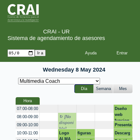
CRAI - UR
Sistema de agendamiento de asesores
Ayuda
Wednesday 8 May 2024
Día
Semana
Mes
Hora
Dseño
07:00-08:00
web
[
[No
08:00-09:00
funcion
N
disponi
Presenta
09:00-10:00
al
o
ble]
cion
d
Logo
figuras
Descarg
g
10:00-11:00
preparat
i
ALMA
a de
o