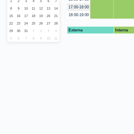
1
2
3
4
5
6
7
17:00-18:00
8
9
10
11
12
13
14
18:00-19:00
15
16
17
18
19
20
21
22
23
24
25
26
27
28
Externa
Interna
29
30
31
1
2
3
4
5
6
7
8
9
10
11