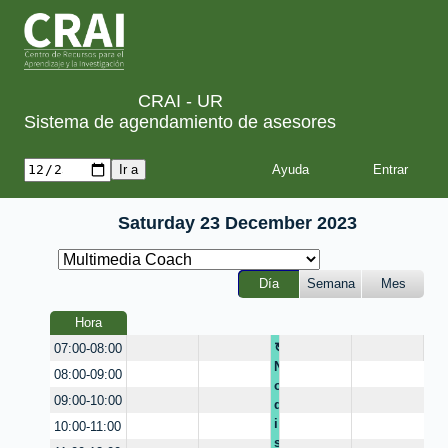
CRAI - UR
Sistema de agendamiento de asesores
Ayuda
Saturday 23 December 2023
Día
Semana
Mes
Hora
N
07:00-08:00
N
o
08:00-09:00
o
d
09:00-10:00
d
i
i
s
10:00-11:00
s
p