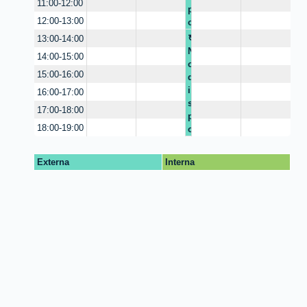
11:00-12:00
p
o
12:00-13:00
o
n
n
i
13:00-14:00
i
b
N
14:00-15:00
b
l
o
15:00-16:00
l
e
d
e
i
16:00-17:00
s
17:00-18:00
p
18:00-19:00
o
n
i
Externa
Interna
b
l
e