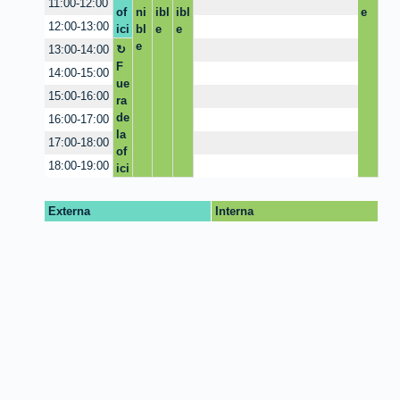
11:00-12:00
of
ni
ibl
ibl
e
s
12:00-13:00
ici
bl
e
e
p
na
e
o
13:00-14:00
n
F
14:00-15:00
i
ue
15:00-16:00
b
ra
l
de
16:00-17:00
e
la
17:00-18:00
]
of
18:00-19:00
ici
na
Externa
Interna