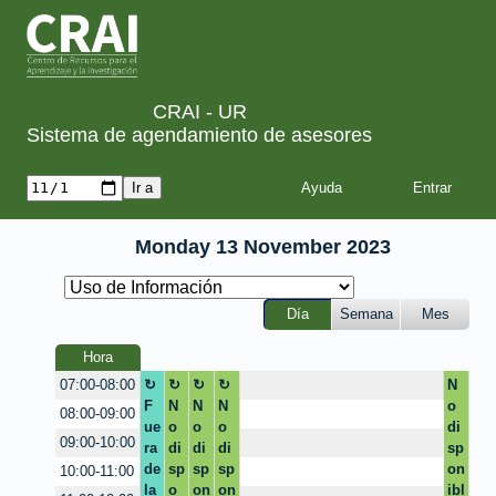
CRAI - UR
Sistema de agendamiento de asesores
Ayuda
Monday 13 November 2023
Día
Semana
Mes
Hora
N
07:00-08:00
F
N
N
N
o
[
08:00-09:00
ue
o
o
o
di
N
09:00-10:00
ra
di
di
di
sp
o
de
sp
sp
sp
on
d
10:00-11:00
la
o
on
on
ibl
i