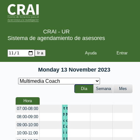
CRAI - UR
Sistema de agendamiento de asesores
Ayuda
Monday 13 November 2023
Día
Semana
Mes
Hora
07:00-08:00
N
N
08:00-09:00
o
o
09:00-10:00
D
d
i
i
10:00-11:00
s
s