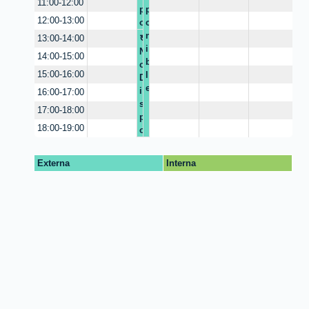
11:00-12:00
p
p
12:00-13:00
o
o
n
n
13:00-14:00
i
i
N
14:00-15:00
b
b
o
15:00-16:00
l
l
D
e
e
i
16:00-17:00
s
17:00-18:00
p
18:00-19:00
o
n
i
Externa
Interna
b
l
e