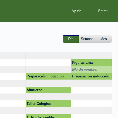
Ayuda
Día
Semana
Mes
Figuras Lina
[No disponible]
Preparación inducción
Preparación inducción
pregrado
pregrado
Almuerzo
Taller Colegios
No disponible