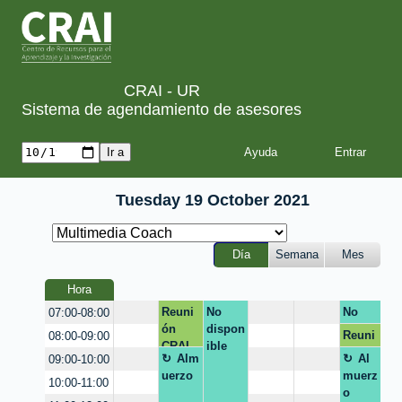
CRAI - UR
Sistema de agendamiento de asesores
Ayuda
Tuesday 19 October 2021
Día
Semana
Mes
Hora
Reuni
No
No
07:00-08:00
ón
dispon
dispo
Reuni
08:00-09:00
CRAI
ible
nible
ón
Alm
Al
09:00-10:00
CRAI
uerzo
muerz
10:00-11:00
o