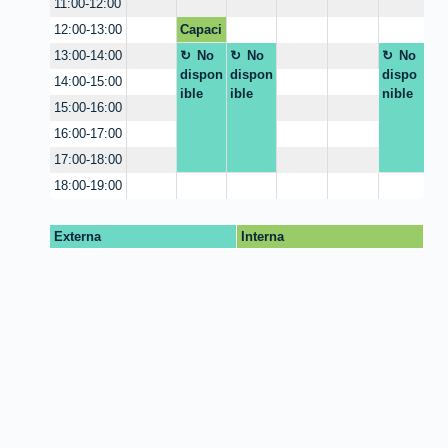
Z
11:00-12:00
pilar
Capaci
12:00-13:00
Gonz
tación
alez
No
No
No
13:00-14:00
estudi
Esca
dispon
dispon
dispo
14:00-15:00
antes
milla
ible
ible
nible
uso de
15:00-16:00
herra
16:00-17:00
mienta
17:00-18:00
s
18:00-19:00
Externa
Interna