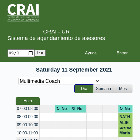
CRAI - UR
Sistema de agendamiento de asesores
Ayuda
Saturday 11 September 2021
Día
Semana
Mes
Hora
No
No
No
07:00-08:00
dispon
dispon
dispo
NATH
08:00-09:00
ible
ible
nible
ALIE
09:00-10:00
RODR
Maria
10:00-11:00
IGUE
del